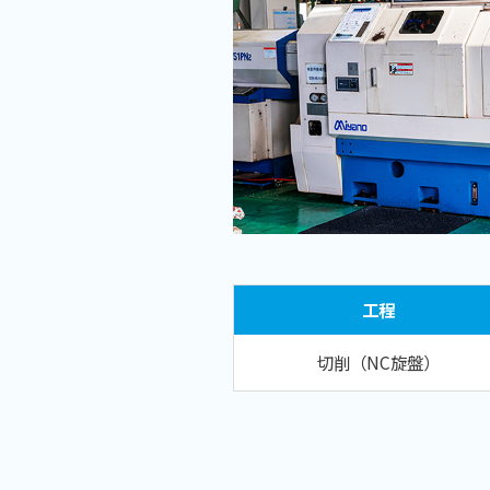
工程
切削
（NC旋盤）