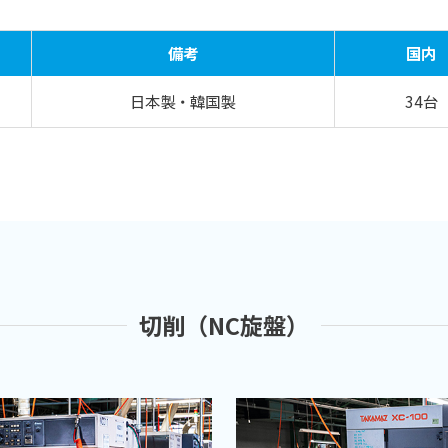
備考
国内
日本製・韓国製
34台
切削（NC旋盤）