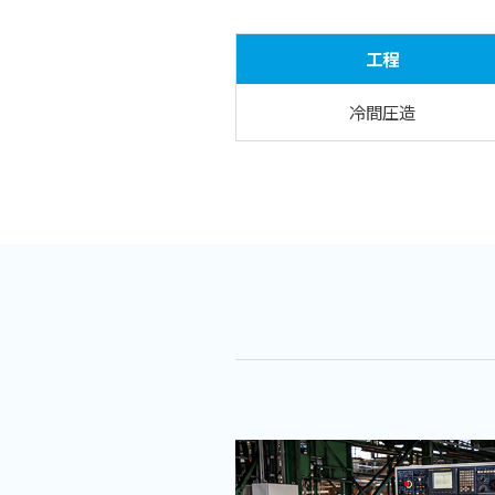
工程
冷間圧造