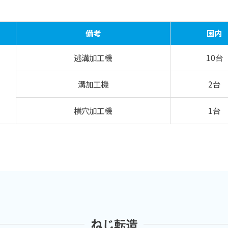
備考
国内
逃溝加工機
10台
溝加工機
2台
横穴加工機
1台
ねじ転造