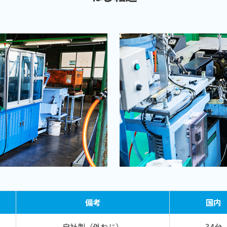
備考
国内
自社製（外ねじ）
34台