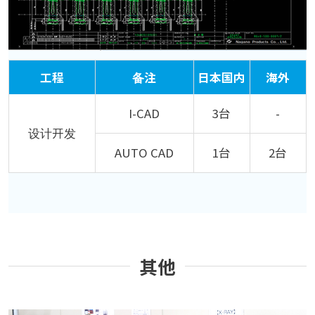
工程
备注
日本国内
海外
I-CAD
3台
-
设计开发
AUTO CAD
1台
2台
其他