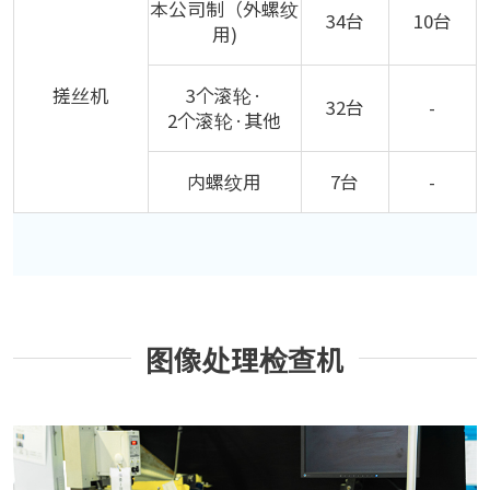
本公司制（外螺纹
34台
10台
用)
搓丝机
3个滚轮·
32台
-
2个滚轮·其他
内螺纹用
7台
-
图像处理检查机