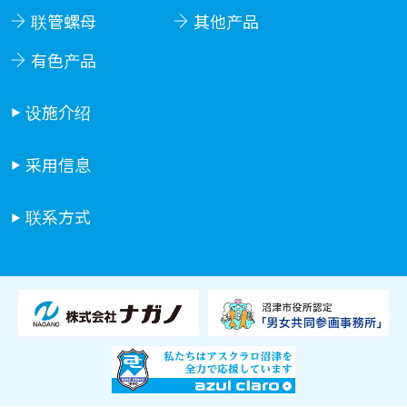
联管螺母
其他产品
有色产品
设施介绍
采用信息
联系方式